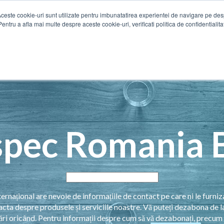
Aceste cookie-uri sunt utilizate pentru imbunatatirea experientei de navigare pe de
Pentru a afla mai multe despre aceste cookie-uri, verificati politica de confidentialita
pec Romania 
rnațional are nevoie de informațiile de contact pe care ni le furniz
acta despre produsele și serviciile noastre. Vă puteți dezabona de l
ri oricând. Pentru informații despre cum să vă dezabonați, precum 