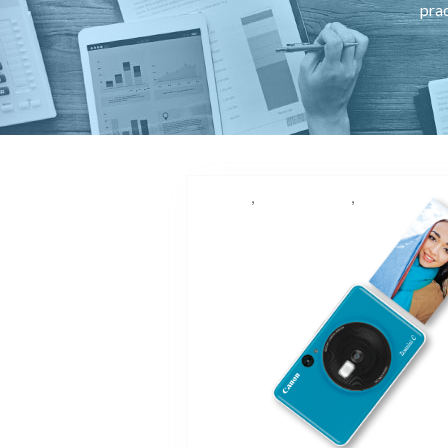
prac
,
,
Canon
Canon Europe
proiector