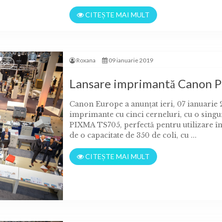
CITEȘTE MAI MULT
Roxana
09 ianuarie 2019
rope
Lansare imprimantă Canon 
Canon Europe a anunțat ieri, 07 ianuarie 
imprimante cu cinci cerneluri, cu o sing
PIXMA TS705, perfectă pentru utilizare în
de o capacitate de 350 de coli, cu ...
CITEȘTE MAI MULT