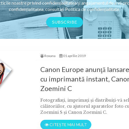
ticile noastre privind confidențialitatea și angajamentul de a vă pr
confidențialitatea, consultați Politica de confidențialitate.
Roxana
01 aprilie 2019
Canon Europe anunţă lansare
cu imprimantă instant, Cano
Zoemini C
Fotografiaţi, imprimaţi şi distribuiţi-vă se
călătoriilor, cu ajutorul aparatelor foto
Zoemini S şi Canon Zoemini C.
CITEȘTE MAI MULT