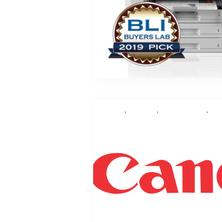
,
,
,
Canon
printing
Canon Europe
im