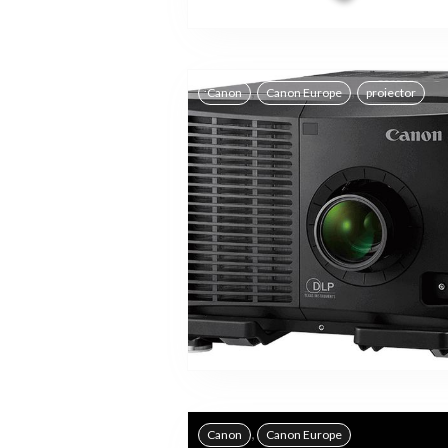
,
,
Canon
Canon Europe
proiector
,
Canon
Canon Europe