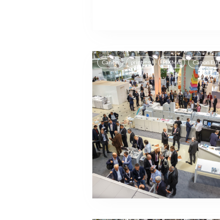
,
,
,
Canon
printing
PIXMA
Canon Eu