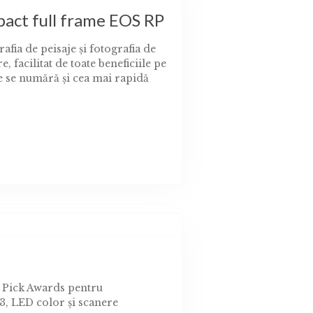
act full frame EOS RP
afia de peisaje şi fotografia de
 facilitat de toate beneficiile pe
e se numără şi cea mai rapidă
9 Pick Awards pentru
3, LED color și scanere