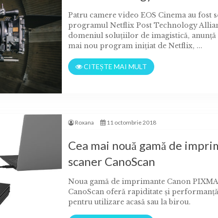
Patru camere video EOS Cinema au fost se
programul Netflix Post Technology Allia
domeniul soluţiilor de imagistică, anunţă 
mai nou program iniţiat de Netflix, ...
CITEȘTE MAI MULT
Roxana
11 octombrie 2018
Cea mai nouă gamă de impri
scaner CanoScan
Noua gamă de imprimante Canon PIXMA cu
CanoScan oferă rapiditate şi performanţă 
pentru utilizare acasă sau la birou.