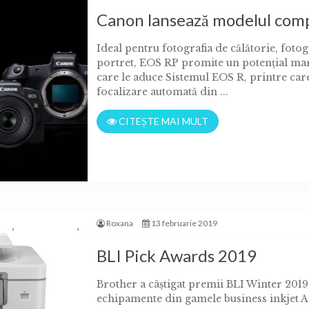
Canon lansează modelul comp
Ideal pentru fotografia de călătorie, fotogr
portret, EOS RP promite un potenţial mare,
care le aduce Sistemul EOS R, printre car
focalizare automată din ...
CITEȘTE MAI MULT
Roxana
13 februarie 2019
,
,
ng
conectivitate
BLI Pick Awards 2019
Brother a câștigat premii BLI Winter 201
echipamente din gamele business inkjet A