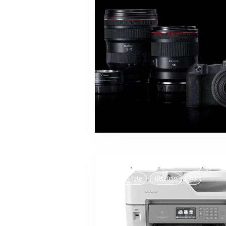
,
,
,
Brother
inkjet
imprimante
printi
,
,
productivitate
BLI2019
A3