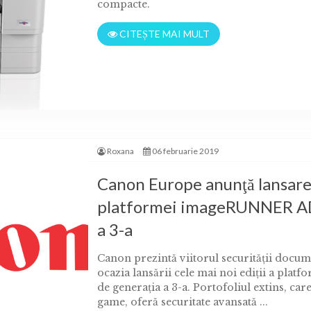
compacte.
CITEȘTE MAI MULT
Roxana
06 februarie 2019
ageRUNNER
Canon Europe anunţă lansarea
platformei imageRUNNER A
a 3-a
Canon prezintă viitorul securităţii docume
ocazia lansării cele mai noi ediţii a 
de generaţia a 3-a. Portofoliul extins, car
game, oferă securitate avansată ...