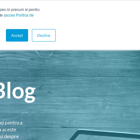
spec.ro precum si pentru
te (
acces Politica de
Accept
Decline
Blog
ați pentru a
a aceste
și despre