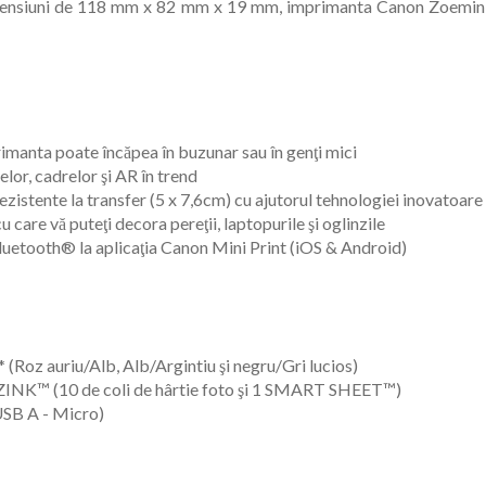
ensiuni de 118 mm x 82 mm x 19 mm, imprimanta Canon Zoemini v
rimanta poate încăpea în buzunar sau în genţi mici
elor, cadrelor şi AR în trend
rezistente la transfer (5 x 7,6cm) cu ajutorul tehnologiei inovatoa
care vă puteţi decora pereţii, laptopurile şi oglinzile
luetooth® la aplicaţia Canon Mini Print (iOS & Android)
Roz auriu/Alb, Alb/Argintiu şi negru/Gri lucios)
 ZINK™ (10 de coli de hârtie foto şi 1 SMART SHEET™)
USB A - Micro)