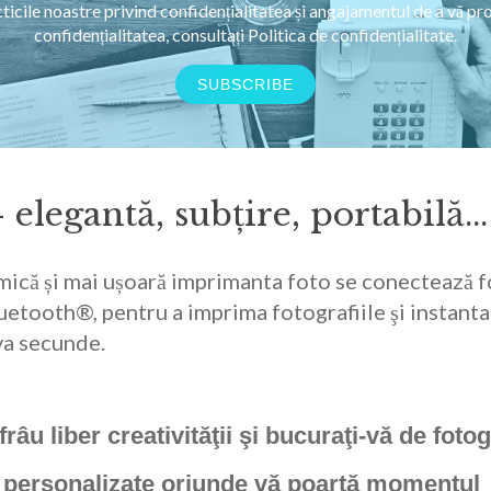
ticile noastre privind confidențialitatea și angajamentul de a vă pr
confidențialitatea, consultați Politica de confidențialitate.
legantă, subțire, portabilă...
 mică și mai ușoară imprimanta foto se conectează fo
uetooth®, pentru a imprima fotografiile şi instanta
va secunde.
frâu liber creativităţii şi bucuraţi-vă de fotog
personalizate
oriunde vă poartă momentul