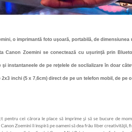
ni, o imprimantă foto uşoară, portabilă, de dimensiunea 
a Canon Zoemini se conectează cu ușurință prin Bluetoo
e şi instantaneele de pe reţelele de soclializare în doar 
2x3 inchi (5 x 7,6cm) direct de pe un telefon mobil, de pe o 
t pentru cei cărora le place să imprime şi să se bucure de mome
 Canon Zoemini îi inspiră pe oameni să dea frâu liber creativităţii, f