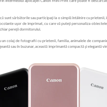
prin intermediul aplicaţiei Canon Mini Print care poate fi descărc
, că sunt sărbătorile sau participaţi la o simplă întâlnire cu priete
tocolante uşor de imprimat, cu care vă puteţi personaliza obiectele
 chiar pereţii dormitorului.
 un colaj de fotografii cu prietenii, familia, animalele de companie 
geantă sau în buzunar, această imprimantă compactă şi elegantă vine 