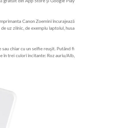
ată gratuit din App Store şi Google Play
nii, imprimanta Canon Zoemini încurajează
 de uz zilnic, de exemplu laptolul, husa
sau chiar cu un selfie reuşit. Putând fi
în trei culori incitante: Roz auriu/Alb,