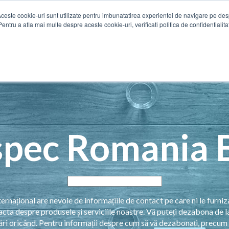
Aceste cookie-uri sunt utilizate pentru imbunatatirea experientei de navigare pe de
Pentru a afla mai multe despre aceste cookie-uri, verificati politica de confidentialita
pec Romania 
rnațional are nevoie de informațiile de contact pe care ni le furniz
acta despre produsele și serviciile noastre. Vă puteți dezabona de l
ri oricând. Pentru informații despre cum să vă dezabonați, precum 