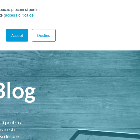
spec.ro precum si pentru
te (
acces Politica de
Accept
Decline
Blog
ați pentru a
a aceste
și despre