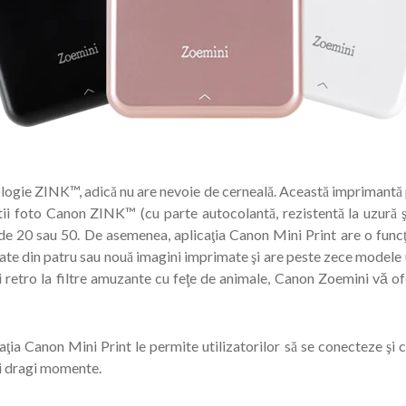
gie ZINK™, adică nu are nevoie de cerneală. Această imprimantă p
tii foto Canon ZINK™ (cu parte autocolantă, rezistentă la uzură şi
 de 20 sau 50. De asemenea, aplicaţia Canon Mini Print are o funcţ
mate din patru sau nouă imagini imprimate şi are peste zece modele
ri retro la filtre amuzante cu feţe de animale, Canon Zoemini vă of
aţia Canon Mini Print le permite utilizatorilor să se conecteze şi
ai dragi momente.