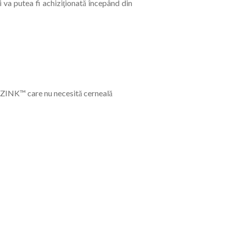
a putea fi achiziţionată începând din
re ZINK™ care nu necesită cerneală